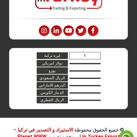
ليرة تركية
دولار امريكي
يورو
الريال السعودي
الدرهم الاماراتي
الدينار الكويتي
الريال القطري
© جميع الحقوق محفوظة
الاستيراد و التصدير في تركيا –
In Turkey Export
| برمجة و تصميم
Planet WWW