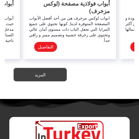
أبواب فولاذية مصفحة (لوكس
أبواب 
مزخرف)
لجودة و
ابواب لوكس مزخرف هي من أحد أفضل الأبواب
أبواب مد
من أكثر
المصفحة المتوفرة لدينا, كونها تحتوي على جميع
حيث أنها
جمالها
المزايا التي تجعل الباب ذات مستوى أمان عالي
مدخل الب
وتحتوي على زخرفة خشبية وتصميم مميز و راقي
الصناعة 
جداً.
ناحية أخ
يل
التفاصيل
المزيد