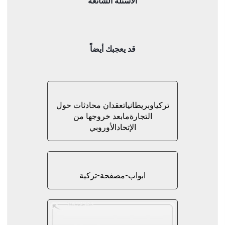
الاسئلة الشائعة
قد يعجبك أيضاً
تركياوبريطانياتعقدان محادثات حول
التجارةمابعد خروجها من
الإتحادالأوروبي
ابواب-مصفحة-تركية