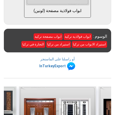
ابواب فولاذية مصفحة (لونين)
الوسوم :
ابواب فولاذية تركية
ابواب مصفحة تركية
استيراد الابواب من تركيا
استيراد من تركيا
التجارة في تركيا
أو راسلنا على الماسنجر
InTurkeyExport