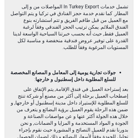
تشمل خدمات In Turkey Export المواصلات من و إلى
المطار. كما نقدم خدمة حجز الفنادق في تركيا و يتم التواصل
مع العميل من قبل طافم الفريق و تتم استشارته بنوع
الفندق الملائم. يمكن ترتيب الحجز الفندقي وفقاً لرغبة
العميل فقط, حيث أنه بحسب خبرتنا السياحية الواسعة لدينا
القدرة على توفير عروض فندقية منخفضة و مناسبة لكل
المستويات المرغوبة وفقاً للطلب.
جولات تجارية يومية إلى المعامل و المصانع المخصصة
للسلع المطلوبة داخل إسطنبول و خارجها
:
بعد إستراحة العميل في فندق الإقامة, يتم الإتفاق على
إصطحاب العميل برحلة إلى أكثر من مصنع أو شركة تنتج
للسلع المطلوبة للإستيراد داخل مدينة إسطنبول أو خارجها, و
ضمن هذه الرحلة يقوم العميل برؤية البضائع و يتعرف من
خلال هذه الجولة أكثر عنها و عن مواصفات الصناعة و
الجودة و المواد المستخدمة و المزايا و الضمانات, و نحن
بدورنا نقدم للعميل النصائح و المشورة حيث نقوم بإجراء
تحليل للجودة وفقاً لأسعار البضائع و ذلك لضمان الحصول