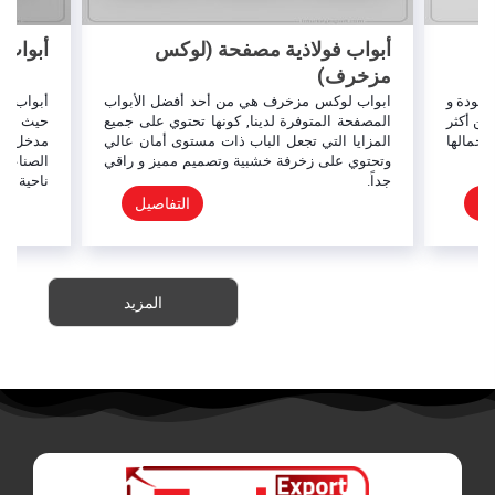
أبواب فولاذية مصفحة (لوكس
أبواب 
مزخرف)
لجودة و
ابواب لوكس مزخرف هي من أحد أفضل الأبواب
أبواب مد
من أكثر
المصفحة المتوفرة لدينا, كونها تحتوي على جميع
حيث أنها
جمالها
المزايا التي تجعل الباب ذات مستوى أمان عالي
مدخل الب
وتحتوي على زخرفة خشبية وتصميم مميز و راقي
الصناعة 
جداً.
ناحية أخ
يل
التفاصيل
المزيد