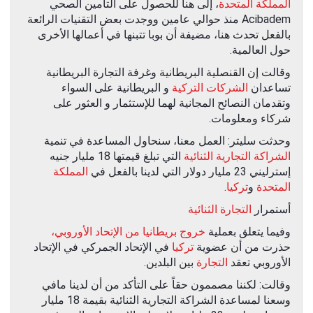
المملكة المتحدة
، إلى هنا للحصول على التأمين الصحي
Acibadem منذ حوالي عامين ووجدت بعض التقنيات الرائعة
بالفعل تحدث هنا، مضيفة أن بوبا تتبنها في أعمالها الأخرى
حول العالمية.
وقالت إن القنصلية البريطانية وغرفة التجارة البريطانية
تساعدان
الشركات التركية
و البريطانية على السواء
وتقدمان النصائح المجانية لهما للإستثمار و العثور على
شركاء ومعلومات.
وحدثت سليتر: العمل معنا، سنحاول المساعدة في تنمية
الشراكة التجارية الثنائية
التي تبلغ قيمتها 18 مليار جنيه
إسترليني 23 مليار دولار التي لدينا بالفعل في
المملكة
المتحدة
و
تركيا
.
أستمرار
التجارة الثنائية
وفيما يتعلق بعملية
خروج بريطانيا من الإتحاد الأوروبي،
حذرت من أن عضوية
تركيا
في الإتحاد الجمركي في الإتحاد
الأوروبي تعقد
التجارة
بين البلدين.
وقالت: لكننا مصممون حقاً على التأكد من أن لدينا مافي
وسعنا لمساعدة الشراكة التجارية الثنائية بقيمة 18 مليار