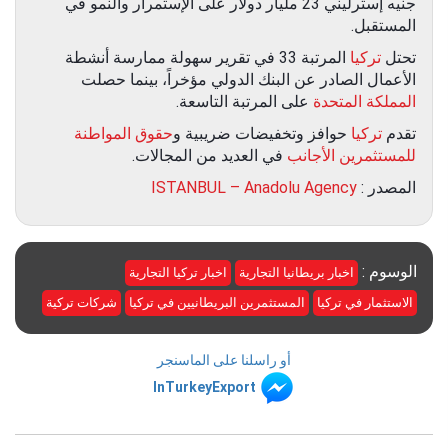
جنيه إسترليني 23 مليار دولار على الإستمرار والنمو في
المستقبل.
تحتل
تركيا
المرتبة 33 في تقرير سهولة ممارسة أنشطة
الأعمال الصادر عن البنك الدولي مؤخراً، بينما حصلت
المملكة المتحدة
على المرتبة التاسعة.
تقدم
تركيا
حوافز وتخفيضات ضريبية و
حقوق المواطنة
للمستثمرين الأجانب
في العديد من المجالات.
المصدر :
ISTANBUL – Anadolu Agency
الوسوم :
اخبار بريطانيا التجارية
اخبار تركيا التجارية
الاستثمار في تركيا
المستثمرين البريطانيين في تركيا
شركات تركية
أو راسلنا على الماسنجر
InTurkeyExport