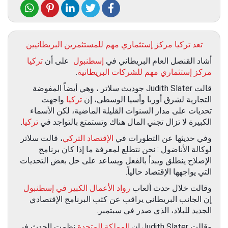
تعد تركيا مركز إستثماري مهم للمستثمرين البريطانيين
أشاد القنصل العام البريطاني في
إسطنبول
على أن
تركيا
مركز إستثماري مهم للشركات البريطانية
.
قالت Judith Slater جوديث سلاتر ، وهي أيضاً المفوضة
التجارية لشرق أوربا وأسيا الوسطى، إن
تركيا
واجهت
تحديات على مدار السنوات القليلة الماضية، لكن الأسماء
الكبيرة لا تزال تجني المال هناك وتستمتع بالتواجد في
تركيا
.
وفي حديثها عن التطورات في
الإقتصاد التركي
، قالت سلاتر
لوكالة الأناضول : نحن نتطلع لمعرفة ما إذا كان برنامج
الإصلاح ينطلق ويبدأ بالفعل ويساعد على حل بعض التحديات
التي يواجهها الإقتصاد حالياً.
وقالت خلال حدث ألعاب
رواد الأعمال الكبير في إسطنبول
إن الجانب البريطاني يراقب عن كثب البرنامج الإقتصادي
الجديد للبلاد، الذي صدر في سبتمبر.
وقالت Judith Slater إن
المملكة المتحدة
نظمت الحدث في