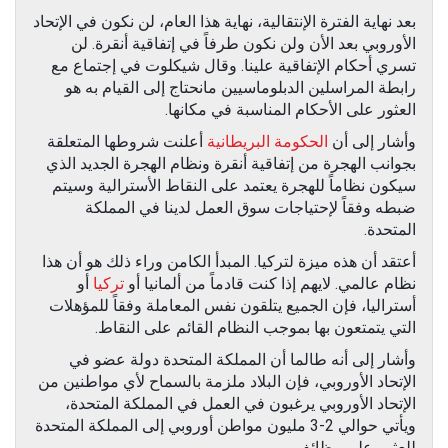
بعد نهاية الفترة الإنتقالية، نهاية هذا العام، لن نكون في الإتحاد
الأوروبي بعد الأن ولن نكون طرفاً في إتفاقية أنقرة. لن
تسري أحكام الإتفاقية علينا. وقال شيكلوت في إجتماع مع
رابطة المراسلين الدبلوماسيين مانحتاج إلى القيام به هو
العثور على الأحكام المناسبة في مكانها.
وأشار إلى أن
الحكومة البريطانية
أعلنت شروطها المتعلقة
بجوانب الهجرة من إتفاقية أنقرة ونظام الهجرة الجديد الذي
سيكون نظاماً للهجرة يعتمد على النقاط الأسترالية وسيتم
ضبطه وفقاً لإحتياجات سوق العمل لدينا في المملكة
المتحدة.
أعتقد أن هذه ميزة لتركيا. المبدأ الكامن وراء ذلك هو أن هذا
نظام عالمي. لايهم إذا كنت قادماً من ألمانيا أو
تركيا
أو
أستراليا، فإن الجميع يتلقون نفس المعاملة وفقاً للمؤهلات
التي يتمتعون بها بموجب النظام القائم على النقاط.
وأشار إلى أنه طالما أن المملكة المتحدة دولة عضو في
الإتحاد الأوروبي، فإن البلاد ملزمة بالسماح لأي مواطنين من
الإتحاد الأوروبي يرغبون في العمل في المملكة المتحدة،
ويأتي حوالي 2-3 مليون مواطن أوروبي إلى المملكة المتحدة
للعثور على وظائف.