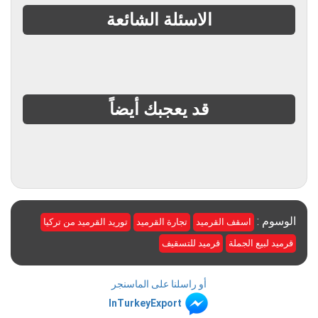
الاسئلة الشائعة
قد يعجبك أيضاً
الوسوم :
اسقف القرميد
تجارة القرميد
توريد القرميد من تركيا
قرميد لبيع الجملة
قرميد للتسقيف
أو راسلنا على الماسنجر
InTurkeyExport