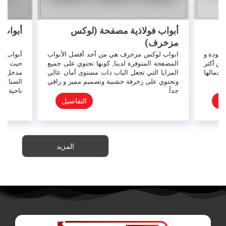
أبواب فولاذية مصفحة (لوكس
أبواب 
مزخرف)
لجودة و
ابواب لوكس مزخرف هي من أحد أفضل الأبواب
أبواب مد
من أكثر
المصفحة المتوفرة لدينا, كونها تحتوي على جميع
حيث أنها
جمالها
المزايا التي تجعل الباب ذات مستوى أمان عالي
مدخل الب
وتحتوي على زخرفة خشبية وتصميم مميز و راقي
الصناعة 
جداً.
ناحية أخ
يل
التفاصيل
المزيد