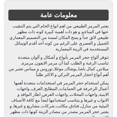
معلومات عامة
يعتبر المرمر الطبيعي من اهم انواع الخام التي يتم التنقيب
عنها في المناجم و هو ذات أهمية كبيرة كونه ذات مظهر
طبيعي لائق جداً و يمنح المكان لمسة من التصميم المعماري
الجميل و العصري على الرغم من كونه أحد أقدم الوسائل
المستخدمة في الزينة المعمارية.
تتوفر ألواح حجر المرمر بأنواع و أشكال و ألوان متعددة
تناسب الرغبة و الطلب كما أن مرمر الايفون, مرمرة,
ميلاس, كمال باشا, يوشاك, موغلا, توروس و ميناس تعتبر من
أهم أنواع احجار المرمر التركي و الاكثر طلباً.
يمكن استخدام حجر المرمر في استخدامات متعددة أهمها
أعمال الزخرفة في الحمامات, المطابخ, الغرف, واجهات
الابنية, واجهات المحلات, واجهات العرض, اطار النوافذ و
الابواب و غيرها و يتناسب استخدامها ايضاً مع كافة الأصناف
البيئية من منازل, فنادق, مكاتب, شركات, مشاريع و غيرها, و
يعتبر حجر المرمر مصدر من مصادر الزينة كونها ذات مظهر