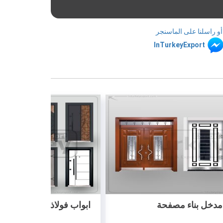
أو راسلنا على الماسنجر
InTurkeyExport
ابواب فولاذية مصفحة (ديلوكس)
ابواب فولاذية م