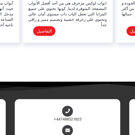
حد أفضل الأبواب
أبواب مدخل البناء المصفحة تتميز بقوتها وصلابتها
ها تحتوي على جميع
حيث أنها توفر المزايا الكاملة المتوفرة في كل
ت مستوى أمان عالي
مدخل البناء و يضاف إليها الصلابة و المتانة في
صميم مميز و راقي
الصناعة والتي تعمل على توفير الأمان والراحة من
ناحية أخرى.
التفاصيل
التفاصيل
+447488521825