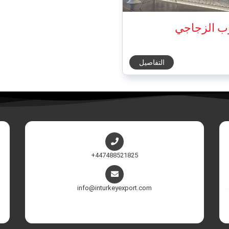
ب الزجاجي
التفاصيل
+447488521825
info@inturkeyexport.com